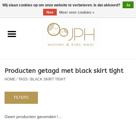
EUR
/
GBP
/
USD
0 Artikelen - €0,00
Wij slaan cookies op om onze website te verbeteren. Is dat akkoord?
Ja
Nee
Meer over cookies »
Home
SHOP BY BRAND
Dames
Producten getagd met black skirt tight
HOME
/
TAGS
/
BLACK SKIRT TIGHT
Kids
Baby
FILTERS
NURSERY / TABLEWARE
Geen producten gevonden!...