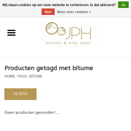
EUR
/
GBP
/
USD
0 Artikelen - €0,00
Wij slaan cookies op om onze website te verbeteren. Is dat akkoord?
Ja
Nee
Meer over cookies »
Home
SHOP BY BRAND
Dames
Producten getagd met bitume
HOME
/
TAGS
/
BITUME
Kids
Baby
FILTERS
NURSERY / TABLEWARE
Geen producten gevonden!...