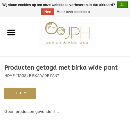
EUR
/
GBP
/
USD
0 Artikelen - €0,00
Wij slaan cookies op om onze website te verbeteren. Is dat akkoord?
Ja
Nee
Meer over cookies »
Home
SHOP BY BRAND
Dames
Producten getagd met birka wide pant
HOME
/
TAGS
/
BIRKA WIDE PANT
Kids
Baby
FILTERS
NURSERY / TABLEWARE
Geen producten gevonden!...