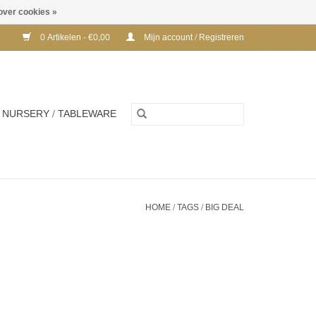
over cookies »
0 Artikelen - €0,00
Mijn account / Registreren
NURSERY / TABLEWARE
HOME
/
TAGS
/
BIG DEAL