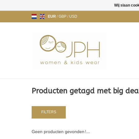
Wij slaan coo
EUR
/
GBP
/
USD
Producten getagd met big dea
FILTERS
Geen producten gevonden!...