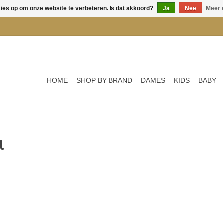
kies op om onze website te verbeteren. Is dat akkoord?
Ja
Nee
Meer 
HOME
SHOP BY BRAND
DAMES
KIDS
BABY
l