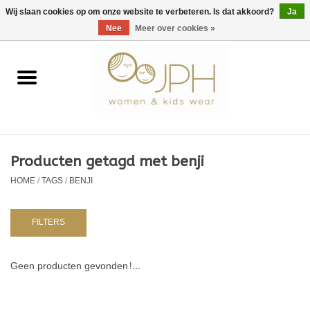
EUR
/
GBP
/
USD
0 Artikelen - €0,00
Wij slaan cookies op om onze website te verbeteren. Is dat akkoord?
Ja
Nee
Meer over cookies »
Home
SHOP BY BRAND
Dames
Producten getagd met benji
HOME
/
TAGS
/
BENJI
Kids
Baby
FILTERS
NURSERY / TABLEWARE
Geen producten gevonden!...