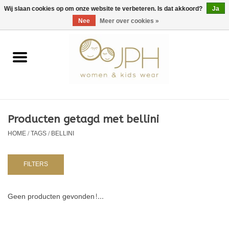
EUR
/
GBP
/
USD
0 Artikelen - €0,00
Wij slaan cookies op om onze website te verbeteren. Is dat akkoord?
Ja
Nee
Meer over cookies »
Home
SHOP BY BRAND
Dames
Producten getagd met bellini
HOME
/
TAGS
/
BELLINI
Kids
Baby
FILTERS
NURSERY / TABLEWARE
Geen producten gevonden!...