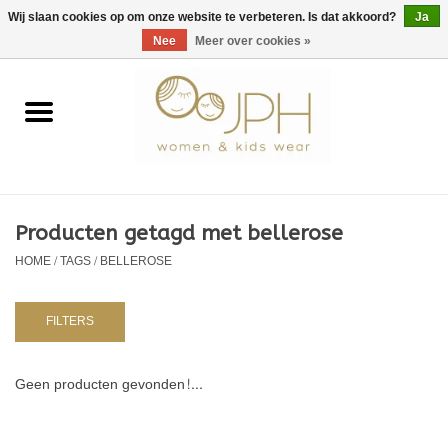
EUR
/
GBP
/
USD
0 Artikelen - €0,00
Wij slaan cookies op om onze website te verbeteren. Is dat akkoord?
Ja
Nee
Meer over cookies »
Home
SHOP BY BRAND
Dames
Producten getagd met bellerose
HOME
/
TAGS
/
BELLEROSE
Kids
Baby
FILTERS
NURSERY / TABLEWARE
Geen producten gevonden!...