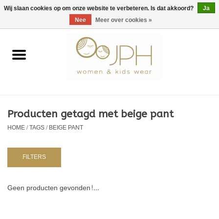
EUR
/
GBP
/
USD
0 Artikelen - €0,00
Wij slaan cookies op om onze website te verbeteren. Is dat akkoord?
Ja
Nee
Meer over cookies »
Home
SHOP BY BRAND
Dames
Producten getagd met beige pant
HOME
/
TAGS
/
BEIGE PANT
Kids
Baby
FILTERS
NURSERY / TABLEWARE
Geen producten gevonden!...