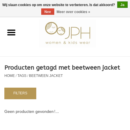
EUR
/
GBP
/
USD
0 Artikelen - €0,00
Wij slaan cookies op om onze website te verbeteren. Is dat akkoord?
Ja
Nee
Meer over cookies »
Home
SHOP BY BRAND
Dames
Producten getagd met beetween jacket
HOME
/
TAGS
/
BEETWEEN JACKET
Kids
Baby
FILTERS
NURSERY / TABLEWARE
Geen producten gevonden!...