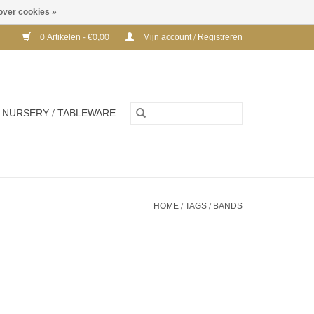
over cookies »
0 Artikelen - €0,00
Mijn account / Registreren
NURSERY / TABLEWARE
HOME
/
TAGS
/
BANDS