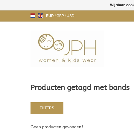
Wij slaan coo
EUR
/
GBP
/
USD
Producten getagd met bands
FILTERS
Geen producten gevonden!...