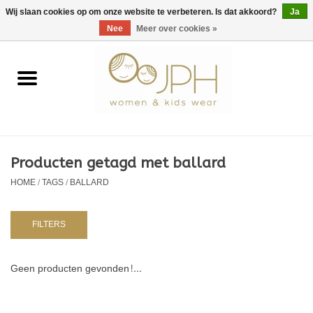
EUR
/
GBP
/
USD
0 Artikelen - €0,00
Wij slaan cookies op om onze website te verbeteren. Is dat akkoord?
Ja
Nee
Meer over cookies »
Home
SHOP BY BRAND
Dames
Producten getagd met ballard
HOME
/
TAGS
/
BALLARD
Kids
Baby
FILTERS
NURSERY / TABLEWARE
Geen producten gevonden!...