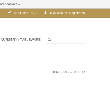
over cookies »
0 Artikelen - €0,00
Mijn account / Registreren
NURSERY / TABLEWARE
HOME
/
TAGS
/
BALDUR