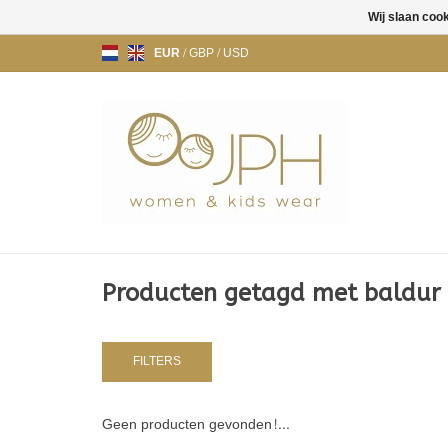
Wij slaan coo
EUR
/
GBP
/
USD
Producten getagd met baldur
FILTERS
Geen producten gevonden!...