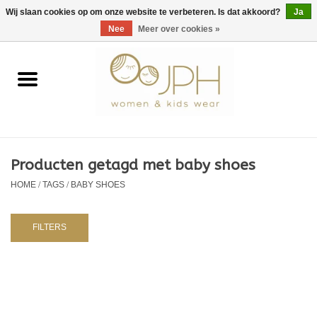
EUR
/
GBP
/
USD
0 Artikelen - €0,00
Wij slaan cookies op om onze website te verbeteren. Is dat akkoord?
Ja
Nee
Meer over cookies »
Home
SHOP BY BRAND
Dames
Producten getagd met baby shoes
HOME
/
TAGS
/
BABY SHOES
Kids
Baby
FILTERS
NURSERY / TABLEWARE