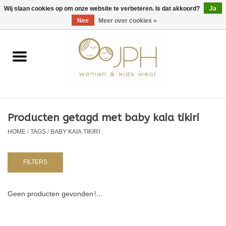
EUR
/
GBP
/
USD
0 Artikelen - €0,00
Wij slaan cookies op om onze website te verbeteren. Is dat akkoord?
Ja
Nee
Meer over cookies »
Home
SHOP BY BRAND
Dames
Producten getagd met baby kaia tikiri
HOME
/
TAGS
/
BABY KAIA TIKIRI
Kids
Baby
FILTERS
NURSERY / TABLEWARE
Geen producten gevonden!...