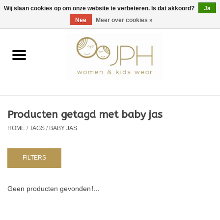
EUR
/
GBP
/
USD
0 Artikelen - €0,00
Wij slaan cookies op om onze website te verbeteren. Is dat akkoord?
Ja
Nee
Meer over cookies »
Home
SHOP BY BRAND
Dames
Producten getagd met baby jas
HOME
/
TAGS
/
BABY JAS
Kids
Baby
FILTERS
NURSERY / TABLEWARE
Geen producten gevonden!...