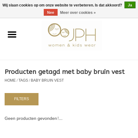
EUR
/
GBP
/
USD
0 Artikelen - €0,00
Wij slaan cookies op om onze website te verbeteren. Is dat akkoord?
Ja
Nee
Meer over cookies »
Home
SHOP BY BRAND
Dames
Producten getagd met baby bruin vest
HOME
/
TAGS
/
BABY BRUIN VEST
Kids
Baby
FILTERS
NURSERY / TABLEWARE
Geen producten gevonden!...