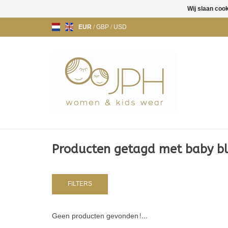
Wij slaan coo
EUR
/
GBP
/
USD
Producten getagd met baby b
FILTERS
Geen producten gevonden!...