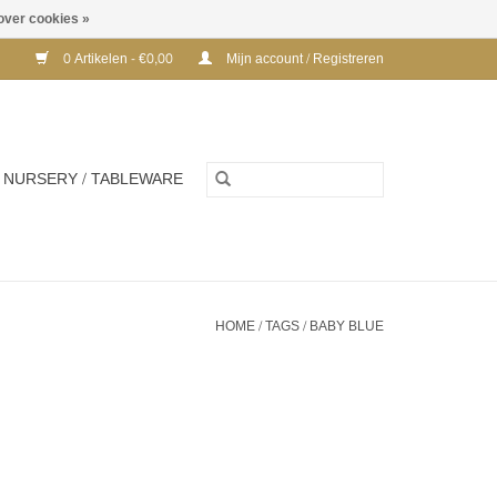
over cookies »
0 Artikelen - €0,00
Mijn account / Registreren
NURSERY / TABLEWARE
HOME
/
TAGS
/
BABY BLUE