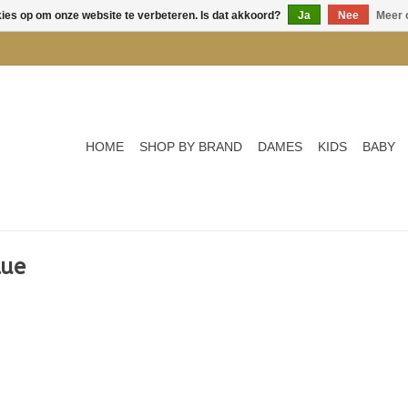
kies op om onze website te verbeteren. Is dat akkoord?
Ja
Nee
Meer 
HOME
SHOP BY BRAND
DAMES
KIDS
BABY
lue