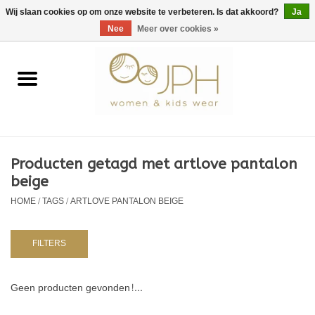
EUR
/
GBP
/
USD
0 Artikelen - €0,00
Wij slaan cookies op om onze website te verbeteren. Is dat akkoord?
Ja
Nee
Meer over cookies »
Home
SHOP BY BRAND
Dames
Producten getagd met artlove pantalon
beige
Kids
HOME
/
TAGS
/
ARTLOVE PANTALON BEIGE
Baby
FILTERS
NURSERY / TABLEWARE
Geen producten gevonden!...