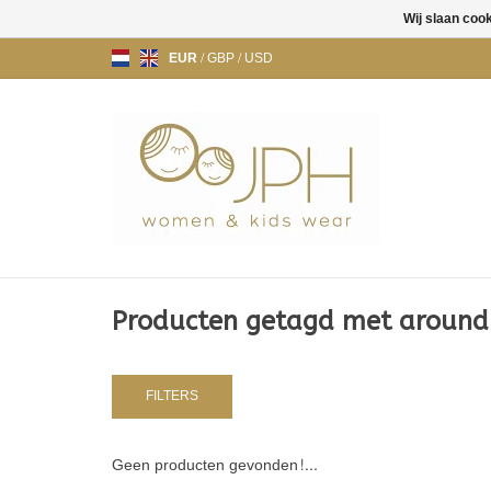
Wij slaan coo
EUR
/
GBP
/
USD
Producten getagd met around
FILTERS
Geen producten gevonden!...