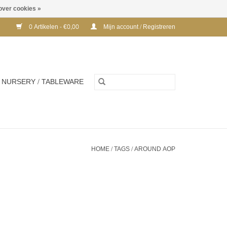
over cookies »
0 Artikelen - €0,00
Mijn account / Registreren
NURSERY / TABLEWARE
HOME
/
TAGS
/
AROUND AOP