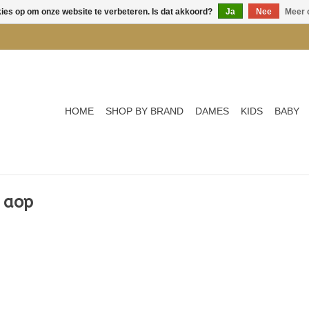
kies op om onze website te verbeteren. Is dat akkoord?
Ja
Nee
Meer 
HOME
SHOP BY BRAND
DAMES
KIDS
BABY
 aop