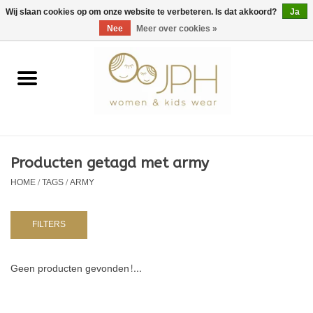
EUR
/
GBP
/
USD
0 Artikelen - €0,00
Wij slaan cookies op om onze website te verbeteren. Is dat akkoord?
Ja
Nee
Meer over cookies »
Home
SHOP BY BRAND
Dames
Producten getagd met army
HOME
/
TAGS
/
ARMY
Kids
Baby
FILTERS
NURSERY / TABLEWARE
Geen producten gevonden!...