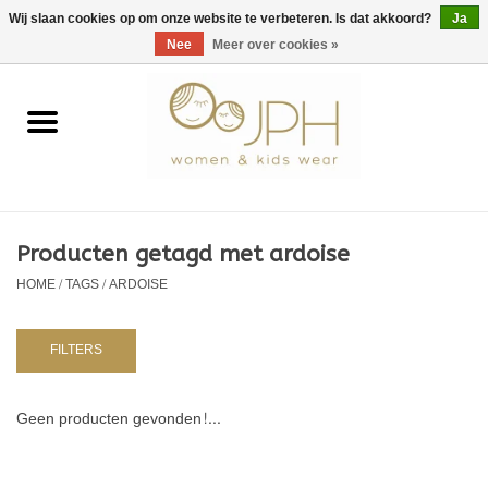
EUR
/
GBP
/
USD
0 Artikelen - €0,00
Wij slaan cookies op om onze website te verbeteren. Is dat akkoord?
Ja
Nee
Meer over cookies »
Home
SHOP BY BRAND
Dames
Producten getagd met ardoise
HOME
/
TAGS
/
ARDOISE
Kids
Baby
FILTERS
NURSERY / TABLEWARE
Geen producten gevonden!...