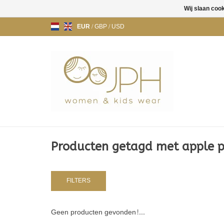
Wij slaan coo
EUR
/
GBP
/
USD
Producten getagd met apple p
FILTERS
Geen producten gevonden!...