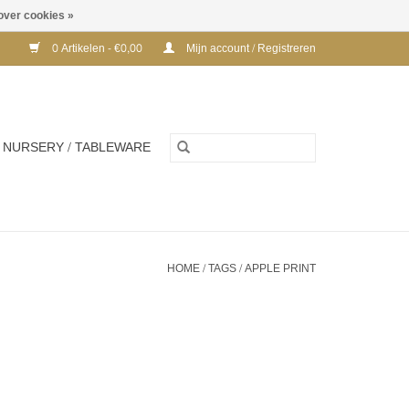
over cookies »
0 Artikelen - €0,00
Mijn account / Registreren
NURSERY / TABLEWARE
HOME
/
TAGS
/
APPLE PRINT