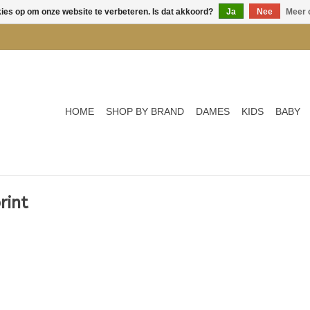
kies op om onze website te verbeteren. Is dat akkoord?
Ja
Nee
Meer 
HOME
SHOP BY BRAND
DAMES
KIDS
BABY
rint