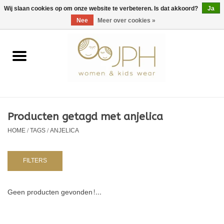
EUR
/
GBP
/
USD
0 Artikelen - €0,00
Wij slaan cookies op om onze website te verbeteren. Is dat akkoord?
Ja
Nee
Meer over cookies »
Home
SHOP BY BRAND
Dames
Producten getagd met anjelica
HOME
/
TAGS
/
ANJELICA
Kids
Baby
FILTERS
NURSERY / TABLEWARE
Geen producten gevonden!...