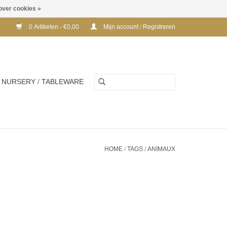
over cookies »
0 Artikelen - €0,00
Mijn account / Registreren
NURSERY / TABLEWARE
HOME
/
TAGS
/
ANIMAUX