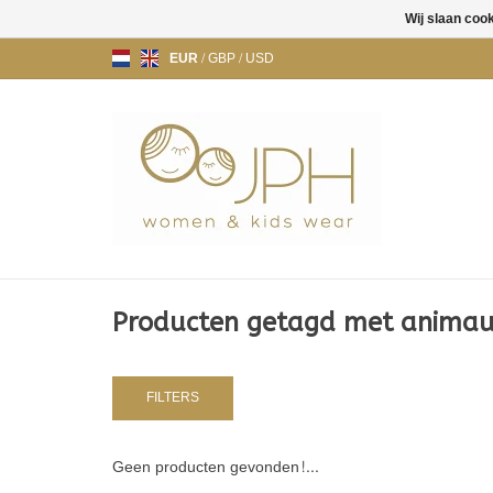
Wij slaan coo
EUR
/
GBP
/
USD
Producten getagd met anima
FILTERS
Geen producten gevonden!...