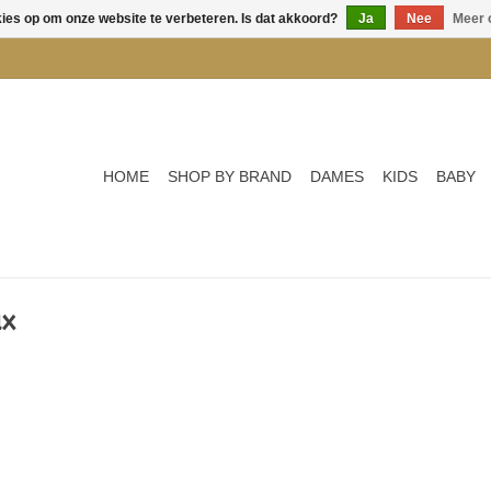
kies op om onze website te verbeteren. Is dat akkoord?
Ja
Nee
Meer 
HOME
SHOP BY BRAND
DAMES
KIDS
BABY
ux