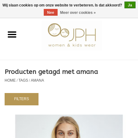
EUR
/
GBP
/
USD
0 Artikelen - €0,00
Wij slaan cookies op om onze website te verbeteren. Is dat akkoord?
Ja
Nee
Meer over cookies »
Home
SHOP BY BRAND
Dames
Producten getagd met amana
HOME
/
TAGS
/
AMANA
Kids
Baby
FILTERS
NURSERY / TABLEWARE