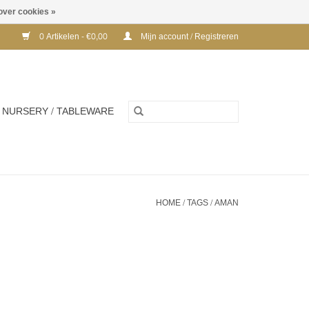
over cookies »
0 Artikelen - €0,00
Mijn account / Registreren
NURSERY / TABLEWARE
HOME
/
TAGS
/
AMAN