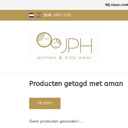
Wij slaan coo
EUR
/
GBP
/
USD
Producten getagd met aman
FILTERS
Geen producten gevonden!...