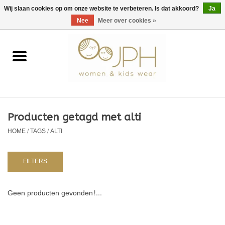
EUR
/
GBP
/
USD
0 Artikelen - €0,00
Wij slaan cookies op om onze website te verbeteren. Is dat akkoord?
Ja
Nee
Meer over cookies »
Home
SHOP BY BRAND
Dames
Producten getagd met alti
HOME
/
TAGS
/
ALTI
Kids
Baby
FILTERS
NURSERY / TABLEWARE
Geen producten gevonden!...