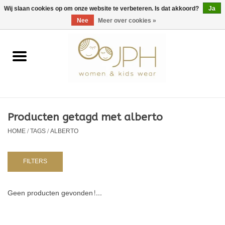
EUR
/
GBP
/
USD
0 Artikelen - €0,00
Wij slaan cookies op om onze website te verbeteren. Is dat akkoord?
Ja
Nee
Meer over cookies »
Home
SHOP BY BRAND
Dames
Producten getagd met alberto
HOME
/
TAGS
/
ALBERTO
Kids
Baby
FILTERS
NURSERY / TABLEWARE
Geen producten gevonden!...