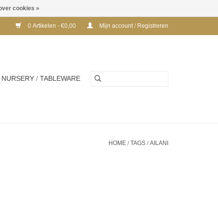
over cookies »
0 Artikelen - €0,00
Mijn account / Registreren
NURSERY / TABLEWARE
HOME
/
TAGS
/
AILANI