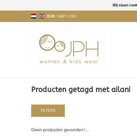
Wij slaan coo
EUR
/
GBP
/
USD
Producten getagd met ailani
FILTERS
Geen producten gevonden!...