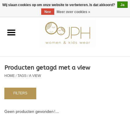
EUR
/
GBP
/
USD
0 Artikelen - €0,00
Wij slaan cookies op om onze website te verbeteren. Is dat akkoord?
Ja
Nee
Meer over cookies »
Home
SHOP BY BRAND
Dames
Producten getagd met a view
HOME
/
TAGS
/
A VIEW
Kids
Baby
FILTERS
NURSERY / TABLEWARE
Geen producten gevonden!...