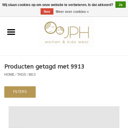
EUR
/
GBP
/
USD
0 Artikelen - €0,00
Wij slaan cookies op om onze website te verbeteren. Is dat akkoord?
Ja
Nee
Meer over cookies »
Home
SHOP BY BRAND
Dames
Producten getagd met 9913
HOME
/
TAGS
/
9913
Kids
Baby
FILTERS
NURSERY / TABLEWARE