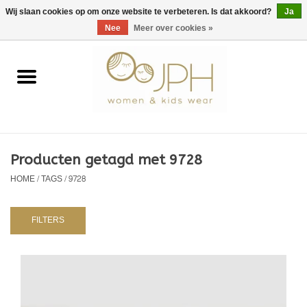
EUR
/
GBP
/
USD
0 Artikelen - €0,00
Wij slaan cookies op om onze website te verbeteren. Is dat akkoord?
Ja
Nee
Meer over cookies »
Home
SHOP BY BRAND
Dames
Producten getagd met 9728
HOME
/
TAGS
/
9728
Kids
Baby
FILTERS
NURSERY / TABLEWARE