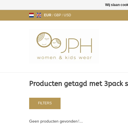
Wij slaan coo
EUR
/
GBP
/
USD
Producten getagd met 3pack s
FILTERS
Geen producten gevonden!...