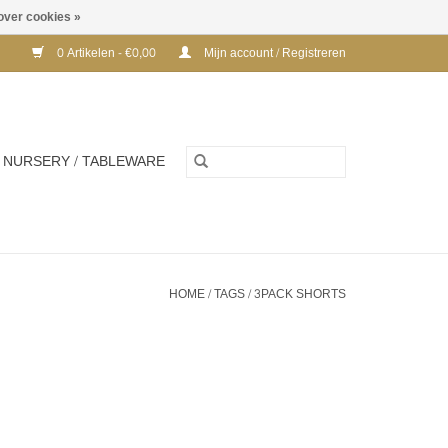
over cookies »
0 Artikelen - €0,00
Mijn account / Registreren
NURSERY / TABLEWARE
HOME
/
TAGS
/
3PACK SHORTS