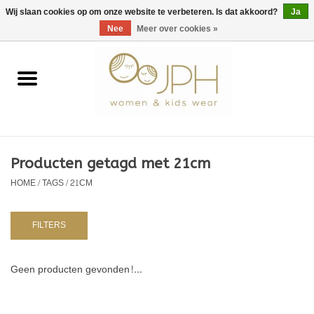
EUR
/
GBP
/
USD
0 Artikelen - €0,00
Wij slaan cookies op om onze website te verbeteren. Is dat akkoord?
Ja
Nee
Meer over cookies »
Home
SHOP BY BRAND
Dames
Producten getagd met 21cm
HOME
/
TAGS
/
21CM
Kids
Baby
FILTERS
NURSERY / TABLEWARE
Geen producten gevonden!...