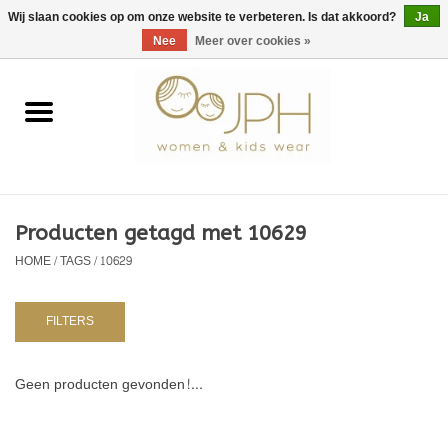
EUR
/
GBP
/
USD
0 Artikelen - €0,00
Wij slaan cookies op om onze website te verbeteren. Is dat akkoord?
Ja
Nee
Meer over cookies »
Home
SHOP BY BRAND
Dames
Producten getagd met 10629
HOME
/
TAGS
/
10629
Kids
Baby
FILTERS
NURSERY / TABLEWARE
Geen producten gevonden!...