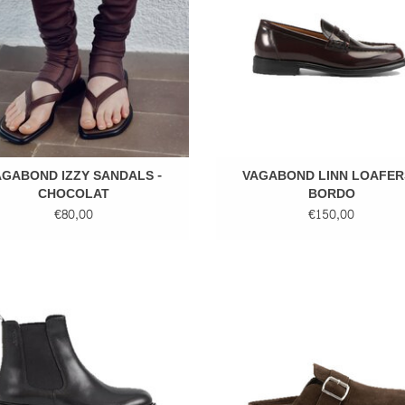
AGABOND IZZY SANDALS -
VAGABOND LINN LOAFERS
CHOCOLAT
BORDO
€80,00
€150,00
ABOND KENOVA BOOTS - BLACK
VAGABOND EFFIE MUILTJES - J
EVOEGEN AAN WINKELWAGEN
TOEVOEGEN AAN WINKELWA