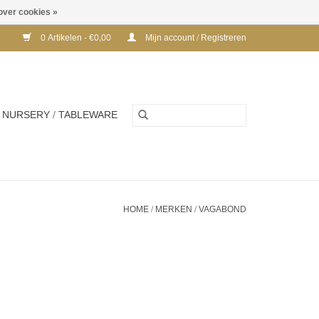
over cookies »
0 Artikelen - €0,00
Mijn account / Registreren
NURSERY / TABLEWARE
HOME
/
MERKEN
/
VAGABOND
LNUT
VAGABOND ZAIDA SANDAL - BLACK