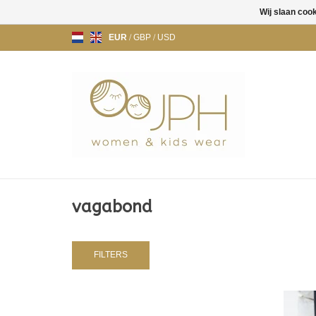
Wij slaan coo
EUR
/
GBP
/
USD
vagabond
FILTERS
VAGABOND ALEYA LOAFERS - BLACK
VAG