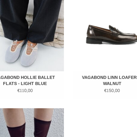
TOEVOEGEN AAN WINKELWA
AGABOND HOLLIE BALLET
VAGABOND LINN LOAFERS
FLATS - LIGHT BLUE
WALNUT
€110,00
€150,00
BOND IZZY SANDALS - CHOCOLAT
VAGABOND LINN LOAFERS - B
EVOEGEN AAN WINKELWAGEN
TOEVOEGEN AAN WINKELWA