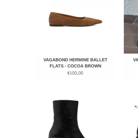
VAGABOND HERMINE BALLET
V
FLATS - COCOA BROWN
€100,00
Vagabond Hedda Boots Black
VAG
TOEVOEGEN AAN WINKELWAGEN
TO