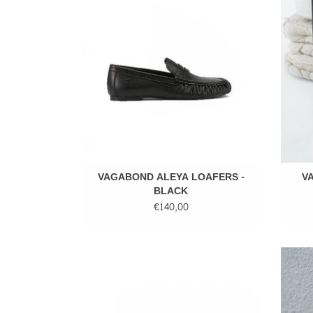
TOEVOEGEN AAN WINKELWAGEN
VAGABOND ALEYA LOAFERS -
V
BLACK
€140,00
VAGABOND HERMINE BALLET FLATS -
VAGA
COCOA BROWN
TO