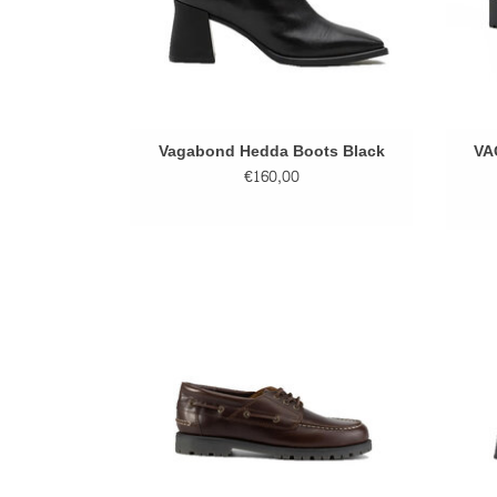
Vagabond Hedda Boots Black
VA
€160,00
VAGABOND JOSLYN JAVA SHOES -
VA
BROWN
TO