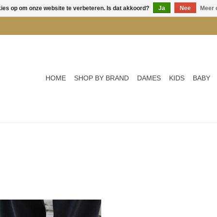
kies op om onze website te verbeteren. Is dat akkoord?
Ja
Nee
Meer 
HOME
SHOP BY BRAND
DAMES
KIDS
BABY
ABOND HOLLIE BALLET FLATS -
VAGABOND LINN LOAFERS - WA
LIGHT BLUE