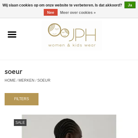
EUR
/
GBP
/
USD
0 Artikelen - €0,00
Wij slaan cookies op om onze website te verbeteren. Is dat akkoord?
Ja
Nee
Meer over cookies »
Home
SHOP BY BRAND
Dames
soeur
HOME
/
MERKEN
/
SOEUR
Kids
Baby
FILTERS
NURSERY / TABLEWARE
SALE