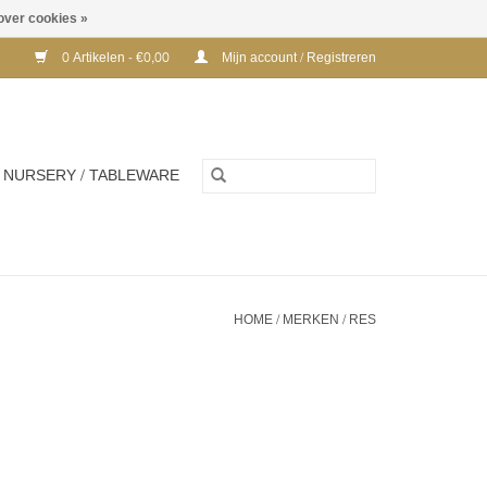
over cookies »
0 Artikelen - €0,00
Mijn account / Registreren
NURSERY / TABLEWARE
HOME
/
MERKEN
/
RES