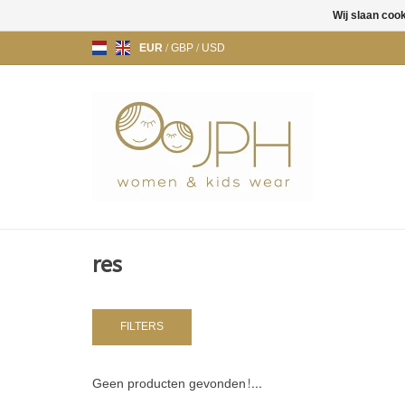
Wij slaan coo
EUR
/
GBP
/
USD
res
FILTERS
Geen producten gevonden!...