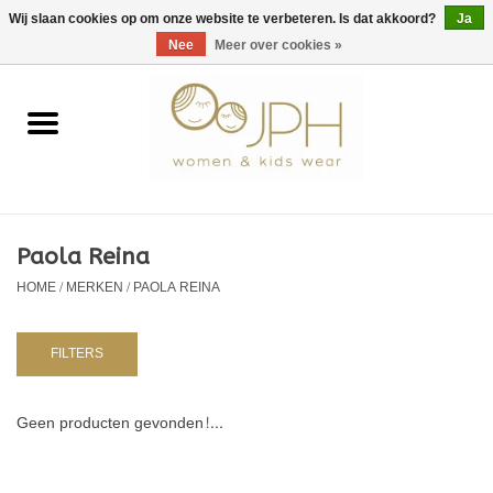
EUR
/
GBP
/
USD
0 Artikelen - €0,00
Wij slaan cookies op om onze website te verbeteren. Is dat akkoord?
Ja
Nee
Meer over cookies »
Home
SHOP BY BRAND
Dames
Paola Reina
HOME
/
MERKEN
/
PAOLA REINA
Kids
Baby
FILTERS
NURSERY / TABLEWARE
Geen producten gevonden!...