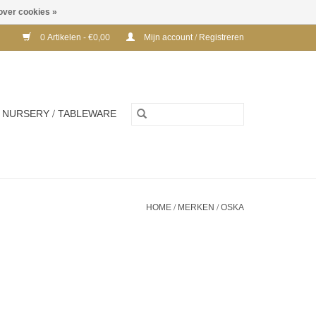
over cookies »
0 Artikelen - €0,00
Mijn account / Registreren
NURSERY / TABLEWARE
HOME
/
MERKEN
/
OSKA