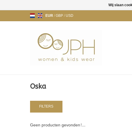
Wij slaan coo
EUR
/
GBP
/
USD
Oska
FILTERS
Geen producten gevonden!...