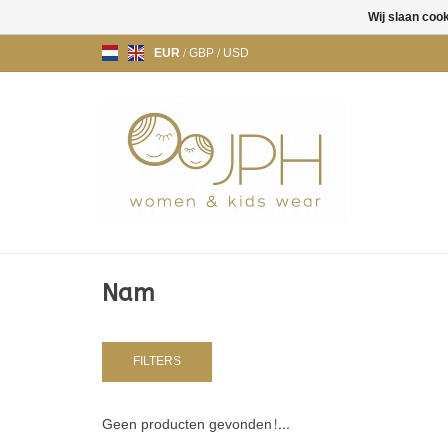
Wij slaan coo
EUR
/
GBP
/
USD
Nam
FILTERS
Geen producten gevonden!...