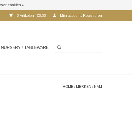
over cookies »
0 Artikelen - €0,00
Mijn account / Registreren
NURSERY / TABLEWARE
HOME
/
MERKEN
/
NAM