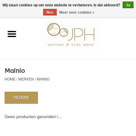
EUR
/
GBP
/
USD
0 Artikelen - €0,00
Wij slaan cookies op om onze website te verbeteren. Is dat akkoord?
Ja
Nee
Meer over cookies »
Home
SHOP BY BRAND
Dames
Mainio
HOME
/
MERKEN
/
MAINIO
Kids
Baby
FILTERS
NURSERY / TABLEWARE
Geen producten gevonden!...