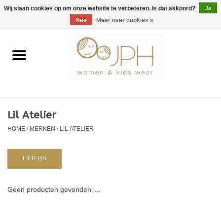
EUR
/
GBP
/
USD
0 Artikelen - €0,00
Wij slaan cookies op om onze website te verbeteren. Is dat akkoord?
Ja
Nee
Meer over cookies »
Home
SHOP BY BRAND
Dames
Lil Atelier
HOME
/
MERKEN
/
LIL ATELIER
Kids
Baby
FILTERS
NURSERY / TABLEWARE
Geen producten gevonden!...