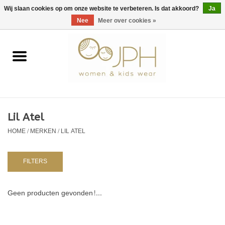
EUR
/
GBP
/
USD
0 Artikelen - €0,00
Wij slaan cookies op om onze website te verbeteren. Is dat akkoord?
Ja
Nee
Meer over cookies »
Home
SHOP BY BRAND
Dames
Lil Atel
HOME
/
MERKEN
/
LIL ATEL
Kids
Baby
FILTERS
NURSERY / TABLEWARE
Geen producten gevonden!...