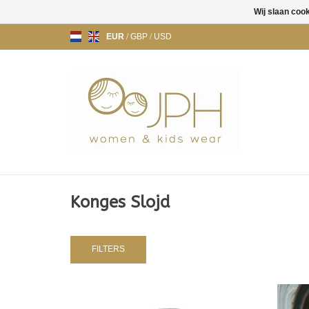
Wij slaan coo
EUR
/
GBP
/
USD
Konges Slojd
FILTERS
KONGES SLØJD RAINY PALME DOG
RAIN JACKET - STRIPES