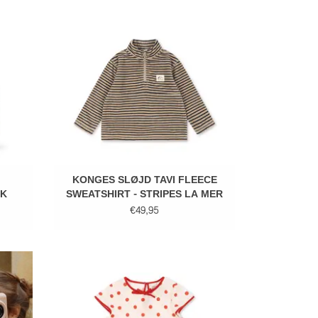
GEN
TOEVOEGEN AAN WINKELWAGEN
KONGES SLØJD TAVI FLEECE
AK
SWEATSHIRT - STRIPES LA MER
€49,95
N -
KONGES SLØJD VIVO DRESS - RED DOT
TOEVOEGEN AAN WINKELWAGEN
GEN