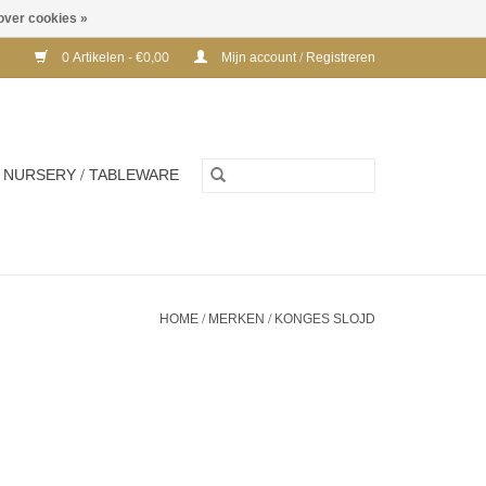
over cookies »
0 Artikelen - €0,00
Mijn account / Registreren
NURSERY / TABLEWARE
HOME
/
MERKEN
/
KONGES SLOJD
K -
KONGES SLØJD TAVI FLEECE
SWEATSHIRT - STRIPES LA MER