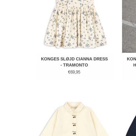
KONGES SLØJD CIANNA DRESS
KON
- TRAMONTO
H
€69,95
KONGES SLØJD EVIA CHERRY SHIRT -
KONG
CLOUD CREAM
TOEVOEGEN AAN WINKELWAGEN
TO