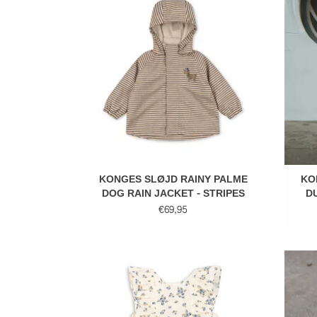
TOEVOEGEN AAN WINKELWAGEN
TO
KONGES SLØJD RAINY PALME
KO
DOG RAIN JACKET - STRIPES
D
€69,95
KONGES SLØJD CIANNA DRESS -
K
TRAMONTO
TOEVOEGEN AAN WINKELWAGEN
TO