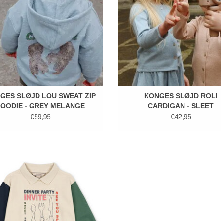
GES SLØJD LOU SWEAT ZIP
KONGES SLØJD ROLI
OODIE - GREY MELANGE
CARDIGAN - SLEET
€59,95
€42,95
ES SLØJD KIM SPOTTY LS POLO -
MULTI COLOR
EVOEGEN AAN WINKELWAGEN