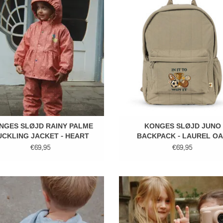
EVOEGEN AAN WINKELWAGEN
TOEVOEGEN AAN WINKELWA
NGES SLØJD RAINY PALME
KONGES SLØJD JUNO
UCKLING JACKET - HEART
BACKPACK - LAUREL O
€69,95
€69,95
ONGES SLØJD LOU SWEAT ZIP
KONGES SLØJD ROLI CARDIGA
HOODIE - GREY MELANGE
SLEET
EVOEGEN AAN WINKELWAGEN
TOEVOEGEN AAN WINKELWA