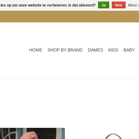
kies op om onze website te verbeteren. Is dat akkoord?
Ja
Nee
Meer 
HOME
SHOP BY BRAND
DAMES
KIDS
BABY
KONGES SLØJD RAINY PALME
KONGES SLØJD JUNO BACKPAC
DUCKLING JACKET - HEART
LAUREL OAK