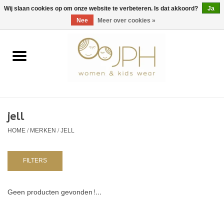
EUR
/
GBP
/
USD
0 Artikelen - €0,00
Wij slaan cookies op om onze website te verbeteren. Is dat akkoord?
Ja
Nee
Meer over cookies »
Home
SHOP BY BRAND
Dames
jell
HOME
/
MERKEN
/
JELL
Kids
Baby
FILTERS
NURSERY / TABLEWARE
Geen producten gevonden!...