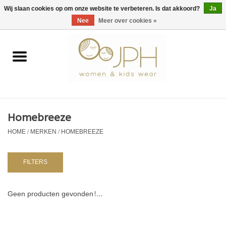
EUR
/
GBP
/
USD
0 Artikelen - €0,00
Wij slaan cookies op om onze website te verbeteren. Is dat akkoord?
Ja
Nee
Meer over cookies »
Home
SHOP BY BRAND
Dames
Homebreeze
HOME
/
MERKEN
/
HOMEBREEZE
Kids
Baby
FILTERS
NURSERY / TABLEWARE
Geen producten gevonden!...