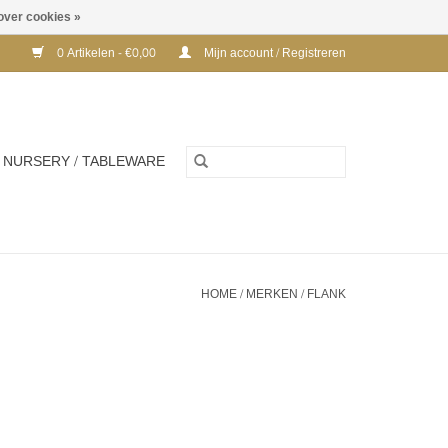
over cookies »
0 Artikelen - €0,00
Mijn account / Registreren
NURSERY / TABLEWARE
HOME
/
MERKEN
/
FLANK