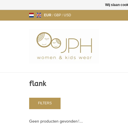
Wij slaan coo
EUR
/
GBP
/
USD
flank
FILTERS
Geen producten gevonden!...