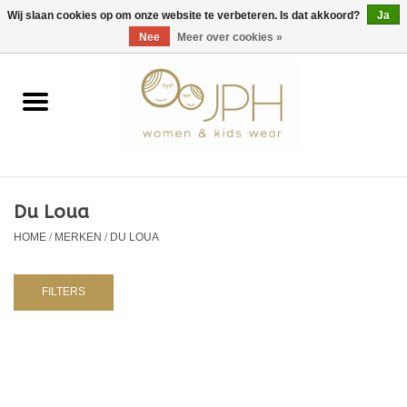
EUR
/
GBP
/
USD
0 Artikelen - €0,00
Wij slaan cookies op om onze website te verbeteren. Is dat akkoord?
Ja
Nee
Meer over cookies »
Home
SHOP BY BRAND
Dames
Du Loua
HOME
/
MERKEN
/
DU LOUA
Kids
Baby
FILTERS
NURSERY / TABLEWARE