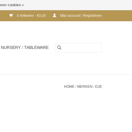
over cookies »
0 Artikelen - €0,00
Mijn account / Registreren
NURSERY / TABLEWARE
HOME
/
MERKEN
/
DJE