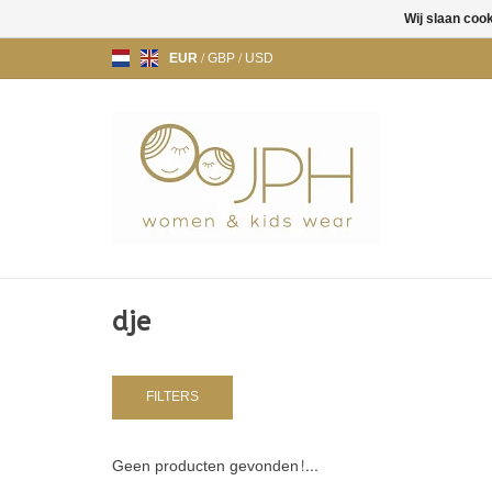
Wij slaan coo
EUR
/
GBP
/
USD
dje
FILTERS
Geen producten gevonden!...